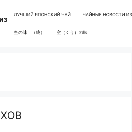
ЛУЧШИЙ ЯПОНСКИЙ ЧАЙ
ЧАЙНЫЕ НОВОСТИ И
из
空の味 （終）
空（くう）の味
РХОВ