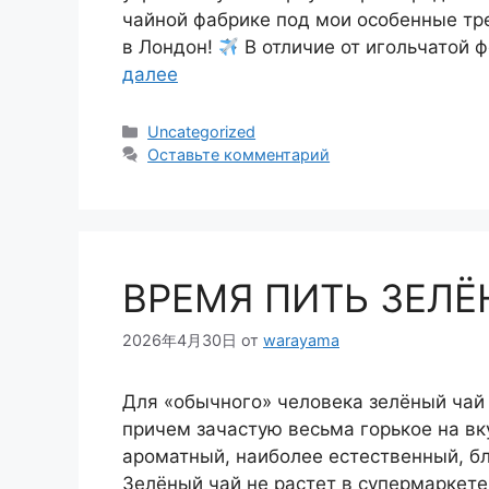
чайной фабрике под мои особенные тр
в Лондон!
В отличие от игольчатой 
далее
Рубрики
Uncategorized
Оставьте комментарий
ВРЕМЯ ПИТЬ ЗЕЛЁ
2026年4月30日
от
warayama
Для «обычного» человека зелёный чай 
причем зачастую весьма горькое на в
ароматный, наиболее естественный, бли
Зелёный чай не растет в супермаркете