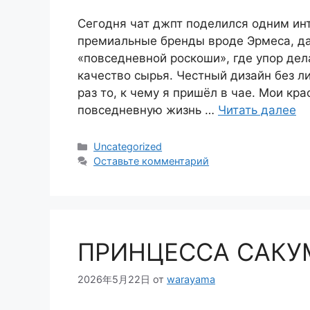
Сегодня чат джпт поделился одним ин
премиальные бренды вроде Эрмеса, д
«повседневной роскоши», где упор де
качество сырья. Честный дизайн без л
раз то, к чему я пришёл в чае. Мои кр
повседневную жизнь …
Читать далее
Рубрики
Uncategorized
Оставьте комментарий
ПРИНЦЕССА САКУ
2026年5月22日
от
warayama