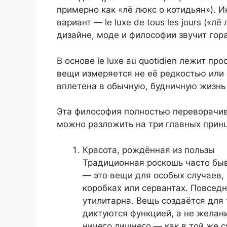
примерно как «лё люкс о котидьян»). 
вариант — le luxe de tous les jours («л
дизайне, моде и философии звучит гора
В основе le luxe au quotidien лежит пр
вещи измеряется не её редкостью или 
вплетена в обычную, будничную жизнь
Эта философия полностью переворачив
можно разложить на три главных прин
Красота, рождённая из пользы
Традиционная роскошь часто бы
— это вещи для особых случаев,
коробках или сервантах. Повсед
утилитарна. Вещь создаётся для 
диктуются функцией, а не желан
ничего лишнего — как в той же с