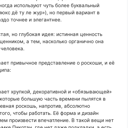
Иногда используют чуть более буквальный
ё люкс дё ту ле жур»), но первый вариант в
здо точнее и элегантнее.
остая, но глубокая идея: истинная ценность
ценником, а тем, насколько органично она
 человека.
ает привычное представление о роскоши, и её
ципа:
вает хрупкой, декоративной и «обязывающей»
 которые большую часть времени пылятся в
невная роскошь, напротив, абсолютно
того, чтобы работать. Её форма и дизайн
ием произвести впечатление. В такой вещи нет
умке Пикотан, где нет даже подкладки, а есть