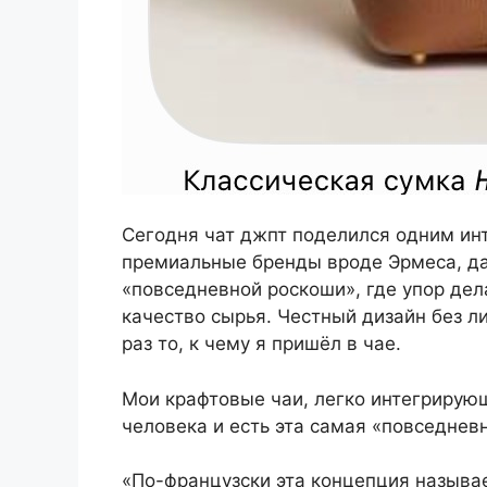
Сегодня чат джпт поделился одним ин
премиальные бренды вроде Эрмеса, д
«повседневной роскоши», где упор де
качество сырья. Честный дизайн без л
раз то, к чему я пришёл в чае.
Мои крафтовые чаи, легко интегрирую
человека и есть эта самая «повседневн
«По-французски эта концепция называет