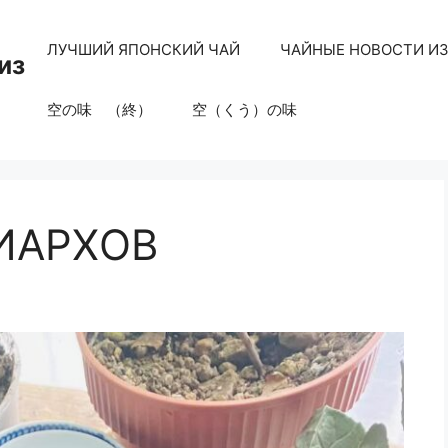
ЛУЧШИЙ ЯПОНСКИЙ ЧАЙ
ЧАЙНЫЕ НОВОСТИ И
из
空の味 （終）
空（くう）の味
ИАРХОВ